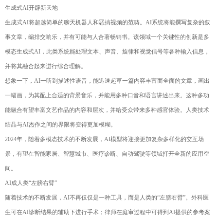
生成式AI开辟新天地
生成式AI将超越简单的聊天机器人和恶搞视频的范畴。AI系统将能撰写复杂的叙
事文章，编排交响乐，并有可能与人合著畅销书。该领域一个关键性的创新是多
模态生成式AI，此类系统能处理文本、声音、旋律和视觉信号等各种输入信息，
并将其融合起来进行综合理解。
想象一下，AI一听到描述性语音，能迅速起草一篇内容丰富而全面的文章，画出
一幅画，为其配上合适的背景音乐，并能用多种口音和语言讲述出来。这种多功
能融合有望丰富文艺作品的内容和层次，并给受众带来多种感官体验。人类技术
结晶与AI杰作之间的界限将变得更加模糊。
2024年，随着多模态技术的不断发展，AI模型将迎接更加复杂多样化的交互场
景，有望在智能家居、智慧城市、医疗诊断、自动驾驶等领域打开全新的应用空
间。
AI成人类“左膀右臂”
随着技术的不断发展，AI不再仅仅是一种工具，而是人类的“左膀右臂”。外科医
生可在AI诊断结果的辅助下进行手术；律师在庭审过程中可得到AI提供的参考案