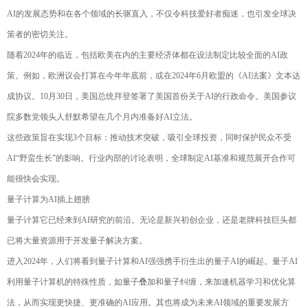
AI的发展态势和在各个领域的长驱直入，不仅令科技爱好者痴迷，也引发全球决
策者的密切关注。
随着2024年的临近，包括欧美在内的主要经济体都在设法制定比较全面的AI政
策。例如，欧洲议会打算在今年年底前，或在2024年6月欧盟的《AI法案》文本达
成协议。10月30日，美国总统拜登签署了美国首份关于AI的行政命令。美国参议
院多数党领头人舒默希望在几个月内准备好AI立法。
这些政策旨在实现3个目标：推动技术突破，吸引全球投资，同时保护民众不受
AI“野蛮生长”的影响。行业内部的讨论表明，全球制定AI基准和规范展开合作可
能很快会实现。
量子计算为AI插上翅膀
量子计算它已经来到AI研究的前沿。无论是新兴初创企业，还是老牌科技巨头都
已将大量资源用于开发量子解决方案。
进入2024年，人们将看到量子计算和AI强强携手衍生出的量子AI的崛起。量子AI
利用量子计算机的特殊性质，如量子叠加和量子纠缠，来加速机器学习和优化算
法，从而实现更快捷、更准确的AI应用。其也将成为未来AI领域的重要发展方